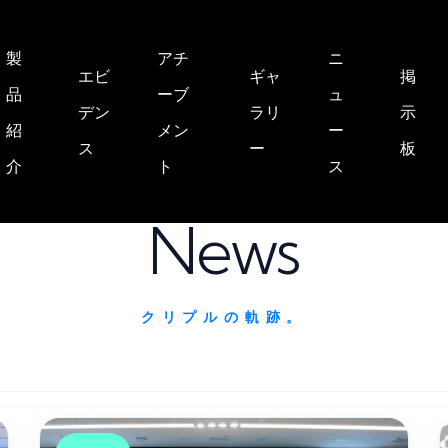
製
アチ
ニ
エビ
ギャ
掲
品
ーブ
ュ
デン
ラリ
示
紹
メン
ー
ス
ー
板
介
ト
ス
/
NEWS
HOME
News
クリプルの軌跡。