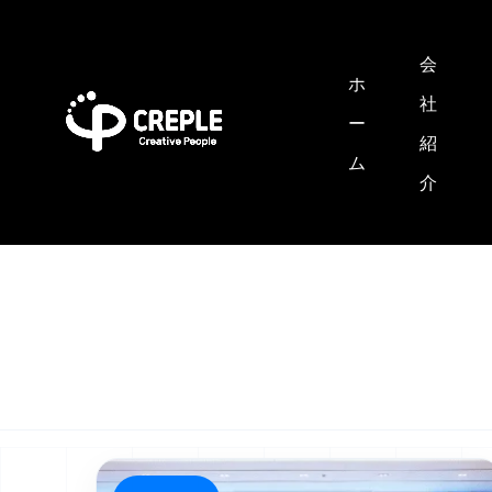
会
ホ
社
ー
紹
ム
介