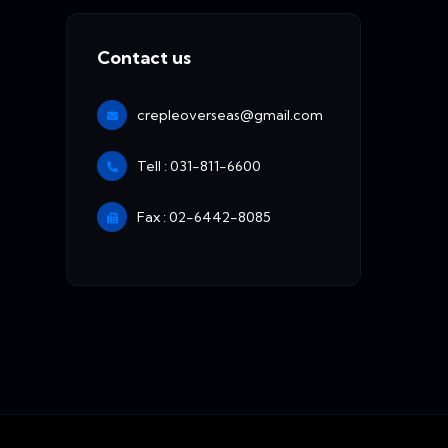
Contact us
crepleoverseas@gmail.com
Tell : 031-811-6600
Fax : 02-6442-8085