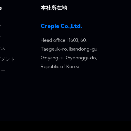
e
本社所在地
Creple Co.,Ltd.
介
介
Head office | 1603, 60,
ンス
Taegeuk-ro, Ilsandong-gu,
Goyang-si, Gyeonggi-do,
ブメント
Republic of Korea
リー
ス