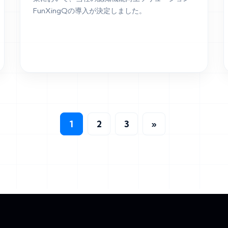
FunXingQの導入が決定しました。
1
2
3
»